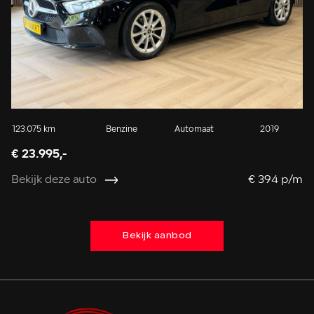
123.075 km
Benzine
Automaat
2019
55
€ 23.995,-
€ 
Bekijk deze auto
€ 394 p/m
Be
Bekijk aanbod