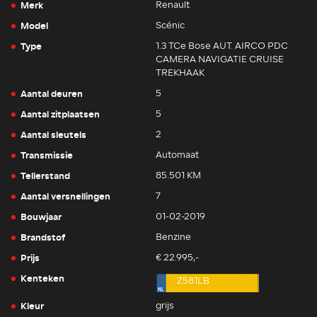
Merk
Renault
Model
Scénic
Type
1.3 TCe Bose AUT. AIRCO PDC
CAMERA NAVIGATIE CRUISE
TREKHAAK
Aantal deuren
5
Aantal zitplaatsen
5
Aantal sleutels
2
Transmissie
Automaat
Tellerstand
85.501 KM
Aantal versnellingen
7
Bouwjaar
01-02-2019
Brandstof
Benzine
Prijs
€ 22.995,-
Kenteken
Z581LB
Kleur
grijs