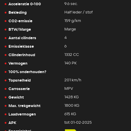
Acceleratie 0-100
9.6 sec.
Bekleding
Half leder / stof
CO2-emissie
159 g/km
BTW/Marge
Marge
Aantal cilinders
4
Emissieklasse
6
Cilinderinhoud
1332 CC
Vermogen
140 PK
100% onderhouden?
Topsnelheid
201 km/h
Carrosserie
MPV
Gewicht
1428 KG
Max. trekgewicht
1800 KG
Laadvermogen
615 KG
APK
tot 01-02-2025