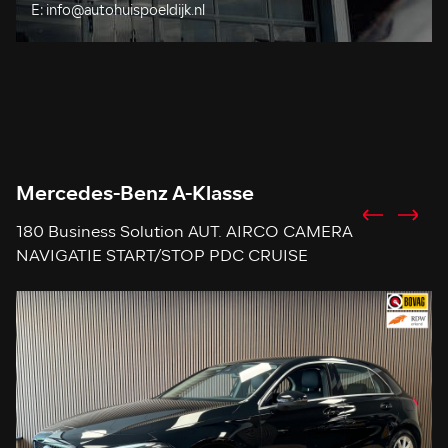
E:
info@autohuispoeldijk.nl
Mercedes-Benz A-Klasse
S
180 Business Solution AUT. AIRCO CAMERA
1
NAVIGATIE START/STOP PDC CRUISE
C
SFEERVERLICHTING
S