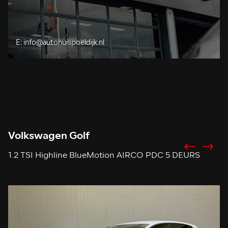
E:
info@autohuispoeldijk.nl
Volkswagen Golf
V
1.2 TSI Highline BlueMotion AIRCO PDC 5 DEURS
2
T