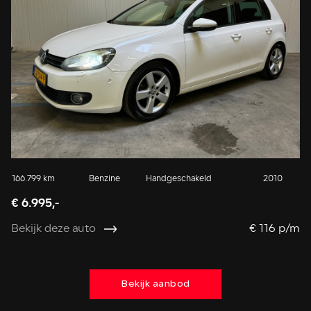
166.799 km
Benzine
Handgeschakeld
2010
26
€ 6.995,-
€ 
Bekijk deze auto
€ 116 p/m
Be
Bekijk aanbod