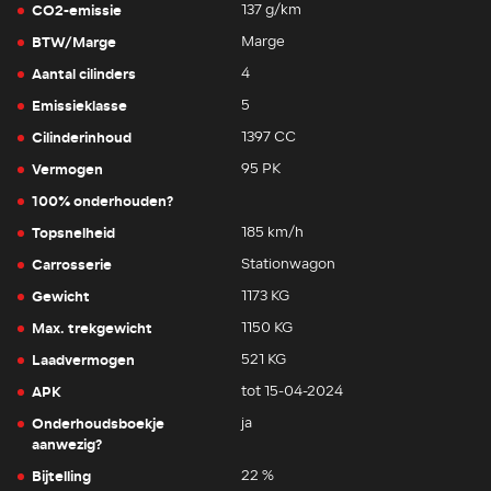
CO2-emissie
137 g/km
BTW/Marge
Marge
Aantal cilinders
4
Emissieklasse
5
Cilinderinhoud
1397 CC
Vermogen
95 PK
100% onderhouden?
Topsnelheid
185 km/h
Carrosserie
Stationwagon
Gewicht
1173 KG
Max. trekgewicht
1150 KG
Laadvermogen
521 KG
APK
tot 15-04-2024
Onderhoudsboekje
ja
aanwezig?
Bijtelling
22 %